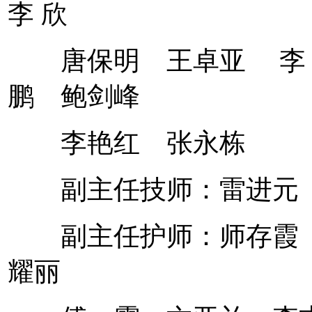
李 欣
唐保明 王卓亚 李 
鹏 鲍剑峰
李艳红 张永栋
副主任技师：雷进元
副主任护师：师存霞 
耀丽