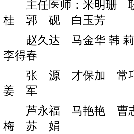
主任医师：米明珊 耿
桂 郭 砚 白玉芳
赵久达 马金华 韩 
李得春
张 源 才保加 常巧
姜 军
芦永福 马艳艳 曹志
梅 苏 娟