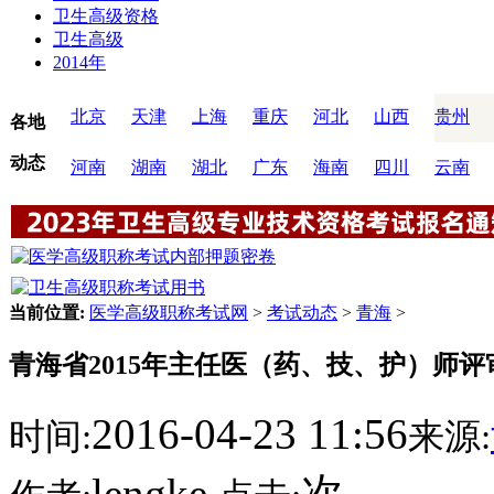
卫生高级资格
卫生高级
2014年
北京
天津
上海
重庆
河北
山西
贵州
各地
动态
河南
湖南
湖北
广东
海南
四川
云南
当前位置:
医学高级职称考试网
>
考试动态
>
青海
>
青海省2015年主任医（药、技、护）师
2016-04-23 11:56
时间:
来源:
lengke
次