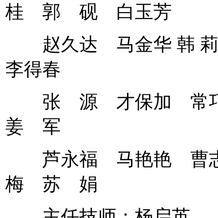
桂 郭 砚 白玉芳
赵久达 马金华 韩 
李得春
张 源 才保加 常巧
姜 军
芦永福 马艳艳 曹志
梅 苏 娟
主任技师：杨启英