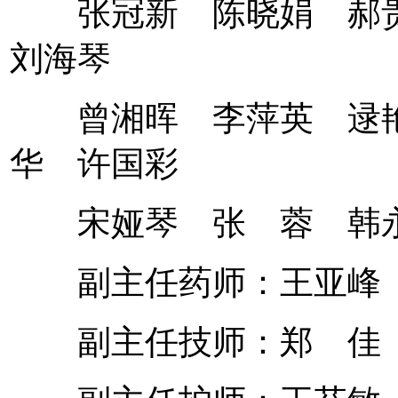
张冠新 陈晓娟 郝贵
刘海琴
曾湘晖 李萍英 逯艳
华 许国彩
宋娅琴 张 蓉 韩
副主任药师：王亚峰
副主任技师：郑 佳