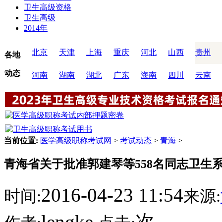
卫生高级资格
卫生高级
2014年
北京
天津
上海
重庆
河北
山西
贵州
各地
动态
河南
湖南
湖北
广东
海南
四川
云南
当前位置:
医学高级职称考试网
>
考试动态
>
青海
>
青海省关于批准郭建琴等558名同志卫生
2016-04-23 11:54
时间:
来源:
lengke
次