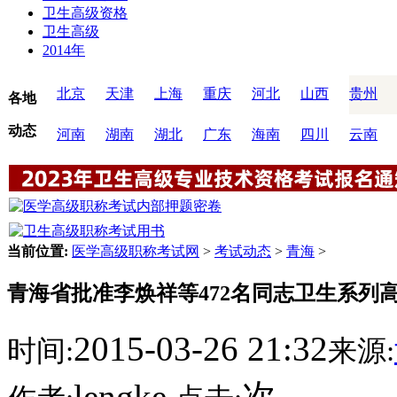
卫生高级资格
卫生高级
2014年
北京
天津
上海
重庆
河北
山西
贵州
各地
动态
河南
湖南
湖北
广东
海南
四川
云南
当前位置:
医学高级职称考试网
>
考试动态
>
青海
>
青海省批准李焕祥等472名同志卫生系列
2015-03-26 21:32
时间:
来源:
lengke
次