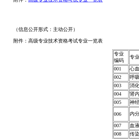
（信息公开形式：主动公开）
附件：
高级专业技术资格考试专业一览表
专业
专
编码
001
心
002
呼
003
消
004
肾
005
神
内
006
007
血
008
传