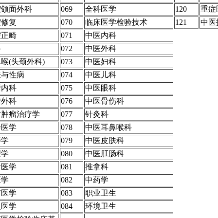
腔颌面外科
069
全科医学
120
重症
腔修复
070
临床医学检验技术
121
中医
腔正畸
071
中医内科
科
072
中医外科
喉(头颈外科)
073
中医妇科
肤与性病
074
中医儿科
瘤内科
075
中医眼科
瘤外科
076
中医骨伤科
射肿瘤治疗学
077
针灸科
诊医学
078
中医耳鼻喉科
醉学
079
中医皮肤科
理学
080
中医肛肠科
射医学
081
推拿科
医学
082
中药学
声医学
083
职业卫生
复医学
084
环境卫生