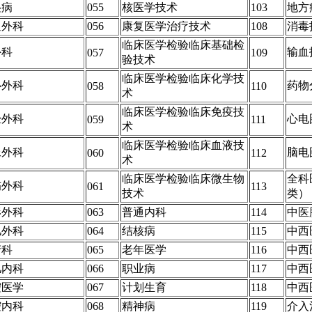
湿病
055
核医学技术
103
地方
通外科
056
康复医学治疗技术
108
消毒
临床医学检验临床基础检
外科
输血
057
109
验技术
临床医学检验临床化学技
心外科
药物
058
110
术
临床医学检验临床免疫技
经外科
心电
059
111
术
临床医学检验临床血液技
尿外科
脑电
060
112
术
临床医学检验临床微生物
全科
伤外科
061
113
技术
类）
形外科
063
普通内科
114
中医
儿外科
064
结核病
115
中西
产科
065
老年医学
116
中西
儿内科
066
职业病
117
中西
腔医学
067
计划生育
118
中西
腔内科
068
精神病
119
介入