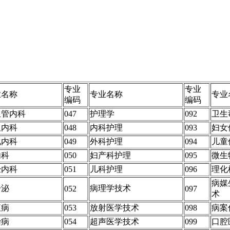
专业
专业
业名称
专业名称
专业
编码
编码
血管内科
047
护理学
092
卫生
吸内科
048
内科护理
093
妇女
化内科
049
外科护理
094
儿童
内科
050
妇产科护理
095
微生
经内科
051
儿科护理
096
理化
病媒
分泌
病理学技术
052
097
术
液病
053
放射医学技术
098
病案
染病
054
超声医学技术
099
口腔