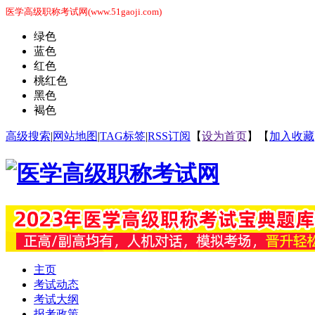
医学高级职称考试网(www.51gaoji.com)
绿色
蓝色
红色
桃红色
黑色
褐色
高级搜索
|
网站地图
|
TAG标签
|
RSS订阅
【
设为首页
】【
加入收藏
主页
考试动态
考试大纲
报考政策