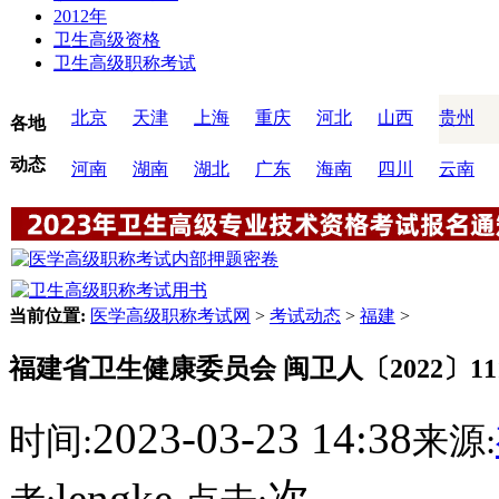
2012年
卫生高级资格
卫生高级职称考试
北京
天津
上海
重庆
河北
山西
贵州
各地
动态
河南
湖南
湖北
广东
海南
四川
云南
当前位置:
医学高级职称考试网
>
考试动态
>
福建
>
福建省卫生健康委员会 闽卫人〔2022〕11
2023-03-23 14:38
时间:
来源:
lengke
次