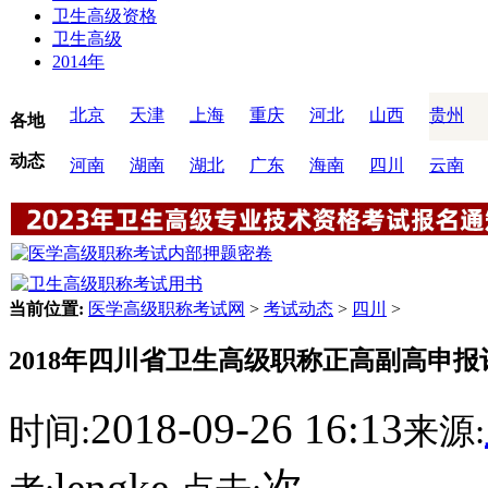
卫生高级资格
卫生高级
2014年
北京
天津
上海
重庆
河北
山西
贵州
各地
动态
河南
湖南
湖北
广东
海南
四川
云南
当前位置:
医学高级职称考试网
>
考试动态
>
四川
>
2018年四川省卫生高级职称正高副高申报
2018-09-26 16:13
时间:
来源:
lengke
次