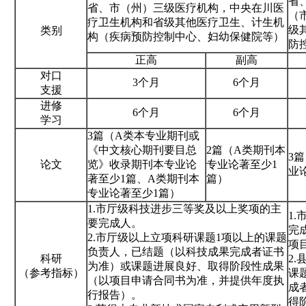
省
省、市（州）三级医疗机构，中央在川医
（
疗卫生机构和省级其他医疗卫生、计生机
级
类别
构（疾病预防控制中心、妇幼保健院等）
防
正高
副高
对口
3个月
6个月
支援
进修
6个月
6个月
学习
3篇（A类本专业期刊或
《中文核心期刊要目总
2篇（A类期刊本
3
论文
览》收录期刊本专业论
专业论著至少1
业
著至少1篇、A类期刊本
篇）
专业论著至少1篇）
1.市厅级科技进步三等奖及以上奖项的主
1
要完成人。
完
2.市厅级以上立项科研课题1项以上的课题
项
负责人，已结题（以科技成果完成者证书
科研
2
为准）或课题进展良好、取得阶段性成果
（参考指标）
课
（以项目申请合同书为准，并提供年度执
成
行报告）。
得