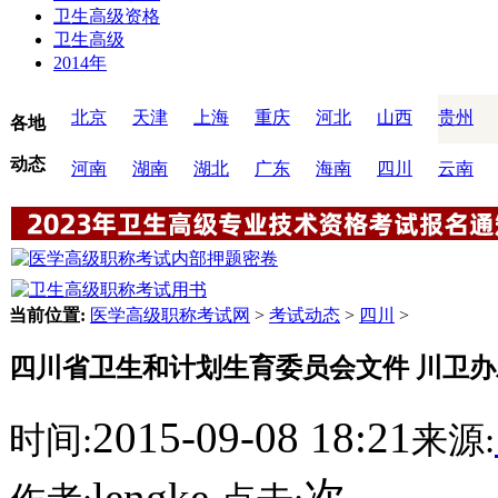
卫生高级资格
卫生高级
2014年
北京
天津
上海
重庆
河北
山西
贵州
各地
动态
河南
湖南
湖北
广东
海南
四川
云南
当前位置:
医学高级职称考试网
>
考试动态
>
四川
>
四川省卫生和计划生育委员会文件 川卫办发〔
2015-09-08 18:21
时间:
来源:
lengke
次