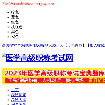
医学高级职称考试网(www.51gaoji.com)
绿色
蓝色
红色
桃红色
黑色
褐色
高级搜索
|
网站地图
|
TAG标签
|
RSS订阅
【
设为首页
】【
加入收藏
主页
考试动态
考试大纲
报考政策