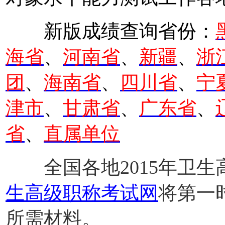
新版成绩查询省份：
海省
、
河南省
、
新疆
、
浙
团
、
海南省
、
四川省
、
宁
津市
、
甘肃省
、
广东省
、
省
、
直属单位
全国各地2015年卫生
生高级职称考试网
将第一
所需材料。