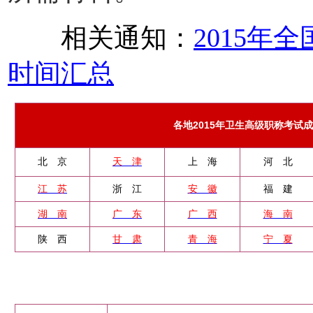
相关通知：
2015年
时间汇总
各地2015年卫生高级职称考试
北 京
天 津
上 海
河 北
江 苏
浙 江
安 徽
福 建
湖 南
广 东
广 西
海 南
陕 西
甘 肃
青 海
宁 夏