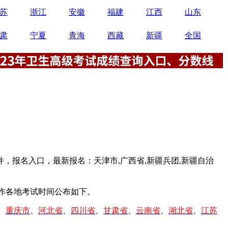
苏
浙江
安徽
福建
江西
山东
肃
宁夏
青海
西藏
新疆
全国
件，报名入口，最新报名：天津市,广西省,新疆兵团,新疆自治
作各地考试时间公布如下。
、
重庆市
、
河北省
、
四川省
、
甘肃省
、
云南省
、
湖北省
、
江苏