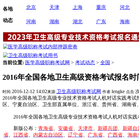
北京
天津
上海
重庆
河北
各地
动态
河南
湖南
湖北
广东
海南
当前位置:
医学高级职称考试网
>
考试动态
>
全国
>
2016年全国各地卫生高级资格考试报名时
2016-12-12 14:02
卫生高级职称考试网
lengke
时间:
来源:
作者:
点击:
2016年全国各地卫生高级专业技术资格考试人机对话实践考试
区、宁夏自治区、卫生部直属单位、浙江省、贵州省、湖南省
2016年全国各地卫生高级专业技术资格考试人机对话实践
新版公布：
青海省
、
安徽省
、
天津市
、
新疆兵团
、
新疆自
省
、
江西省
、
内蒙古自治区
、
辽宁省
、
广东省
、
广西省
、
海南