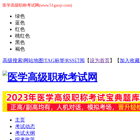
医学高级职称考试网(www.51gaoji.com)
绿色
蓝色
红色
桃红色
黑色
褐色
高级搜索
|
网站地图
|
TAG标签
|
RSS订阅
【
设为首页
】【
加入收藏
主页
考试动态
考试大纲
报考政策