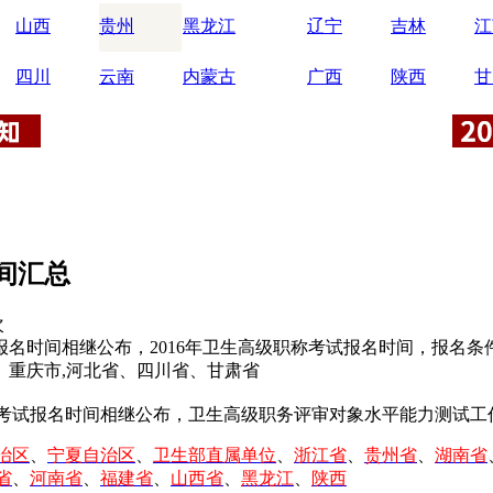
山西
贵州
黑龙江
辽宁
吉林
江
四川
云南
内蒙古
广西
陕西
甘
间汇总
次
报名时间相继公布，2016年卫生高级职称考试报名时间，报名条
、重庆市,河北省、四川省、甘肃省
考试报名时间相继公布，卫生高级职务评审对象水平能力测试工
治区
、
宁夏自治区
、
卫生部直属单位
、
浙江省
、
贵州省
、
湖南省
省
、
河南省
、
福建省
、
山西省
、
黑龙江
、
陕西