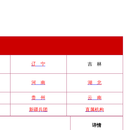
辽 宁
吉 林
河 南
湖 北
贵 州
云 南
新疆兵团
直属机构
详情