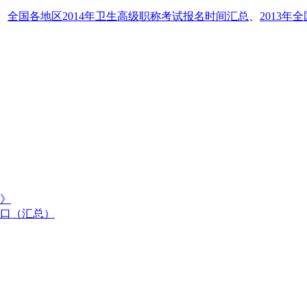
、
全国各地区2014年卫生高级职称考试报名时间汇总
、
2013
》
入口（汇总）