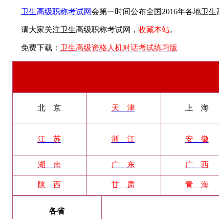
卫生高级职称考试网
会第一时间公布全国2016年各地卫
请大家关注卫生高级职称考试网，
收藏本站
。
免费下载：
卫生高级资格人机对话考试练习版
北 京
天 津
上 海
江 苏
浙 江
安 徽
湖 南
广 东
广 西
陕 西
甘 肃
青 海
各省