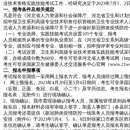
业技术资格实践技能考试工作，经研究决定于2023年7月1
一、报考条件及相关规定
凡是符合《河北省人力资源和社会保障厅、河北省卫生和计划生
拟申报卫生系列高级专业技术职务任职资格的卫生专业技术人
北省人力资源和社会保障厅关于进一步做好新冠肺炎疫情防控一线
（一）专业选择。实践技能考试共设置105个专业，报考
人员根据所从事的专业和执业类别，在《河北省卫生系列高级
专业、级别应与报考专业、级别相一致，拟申报评审专业对应
（二）考试设置。卫生系列高级专业技术资格实践技能考试采取
准，合格成绩分数为60分。考生可登录河北省人事考试网（http:/
考生可登录国家卫生健康委人才交流服务中心官网（www.21w
二、报名申报事项
考试报名全国统一采用网上报名方式，报考人员须经过网上预
1、网上预报名。2023年4月20日至5月6日期间，考生可登录
（
近期
、
正面
、
免冠
、
白底
、小二寸）及学历信息。考生报名
报名表，见附件3）进行现场确认。
2、现场确认。
我市需现场确认报考人员，按属地管理原则由
核实后，报名材料必须有审核人签字，加盖人事部门（各县区
人员报考还需提供《新冠肺炎疫情防控一线医务人员报考确认
安排（附件6）
于2023年5月4、5、6、8日到张家口市桥
名信息确认单，请考生确认签字。确认单是报考人员报名有效