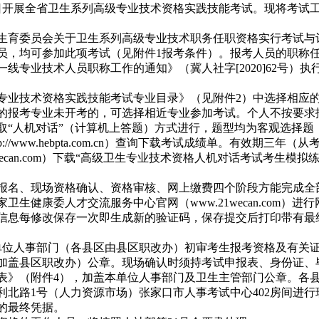
、2日开展全省卫生系列高级专业技术资格实践技能考试。现将考试
育委员会关于卫生系列高级专业技术职务任职资格实行考试与评审相
员，均可参加此项考试（见附件1报考条件）。
报考人员的职称任
专业技术人员职称工作的通知》（冀人社字[2020]62号）执
专业技术资格实践技能考试专业目录》（见附件2）中选择相应
的报考专业未开考的，可选择相近专业参加考试。个人不按要求
“人机对话”（计算机上答题）方式进行，题型均为客观选择题，标
/www.hebpta.com.cn）查询下载考试成绩单。有效期三年（
ecan.com）下载“高级卫生专业技术资格人机对话考试考生模拟
报名、现场资格确认、资格审核、网上缴费四个阶段方能完成全
国家卫生健康委人才交流服务中心官网（www.21wecan.co
信息每修改保存一次即生成新的验证码，保存提交后打印带有最
单位人事部门（各县区由县区职改办）初审考生报考资格及有关
加盖县区职改办）公章。
现场确认时须持考试申报表、身份证、
表》（附件4）
，加盖本单位人事部门及卫生主管部门公章。各县
东区胜利北路1号（人力资源市场）张家口市人事考试中心402房间
的最终凭据。