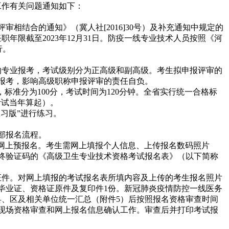
工作有关问题通知如下：
结合的通知》（冀人社[2016]30号）及补充通知中规定的
职年限截至2023年12月31日。防疫一线专业技术人员按照《河
行。
的专业报考，考试级别分为正高级和副高级。考生拟申报评审的
报考，影响高级职称申报评审的责任自负。
准分为100分，考试时间为120分钟。全省实行统一合格标
从考试当年算起）。
练习版”进行练习。
部报名流程。
m）进行网上预报名。考生需网上填报个人信息、上传报名数码照片
终验证码的《高级卫生专业技术资格考试报名表》（以下简称
证件。对网上填报的考试报名表所填内容及上传的考生报名照片
毕业证、资格证原件及复印件1份。新冠肺炎疫情防控一线医务
、区及相关单位统一汇总（附件5）后按照
报名资格审查时间
进行现场资格审查和网上报名信息确认工作。
审查后并打印考试报