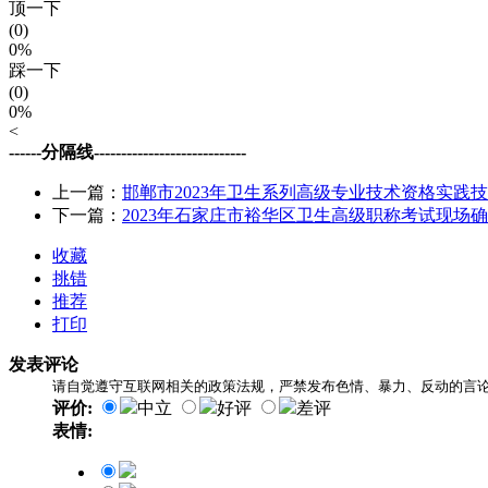
顶一下
(0)
0%
踩一下
(0)
0%
<
------分隔线----------------------------
上一篇：
邯郸市2023年卫生系列高级专业技术资格实践
下一篇：
2023年石家庄市裕华区卫生高级职称考试现场
收藏
挑错
推荐
打印
发表评论
请自觉遵守互联网相关的政策法规，严禁发布色情、暴力、反动的言
评价:
中立
好评
差评
表情: