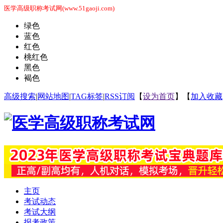
医学高级职称考试网(www.51gaoji.com)
绿色
蓝色
红色
桃红色
黑色
褐色
高级搜索
|
网站地图
|
TAG标签
|
RSS订阅
【
设为首页
】【
加入收藏
主页
考试动态
考试大纲
报考政策