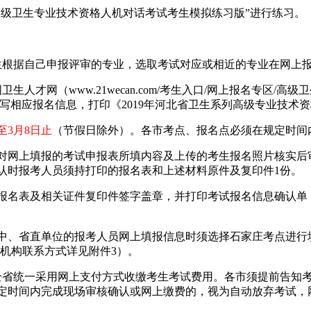
载“高级卫生专业技术资格人机对话考试考生模拟练习版”进行练习。
根据自己申报评审的专业，选取考试对应或相近的专业在网上
生人才网（www.21wecan.com/考生入口/网上报名专区/
写相应报名信息，打印《2019年河北省卫生系列高级专业技术
日至3月8日止
（节假日除外）。各市考点、报名点必须在规定时间
网上填报的考试申报表所填内容及上传的考生报名照片核实后
认时报考人员须持打印的报名表和上述材料原件及复印件1份。
名表及相关证件复印件签字盖章，并打印考试报名信息确认单
、省直单位的报考人员网上填报信息时须选择石家庄考点进行
市考试机构联系方式详见附件3）。
全省统一采用网上支付方式收缴考生考试费用。各市须提前告知
定时间内完成现场审核确认或网上缴费的，视为自动放弃考试，