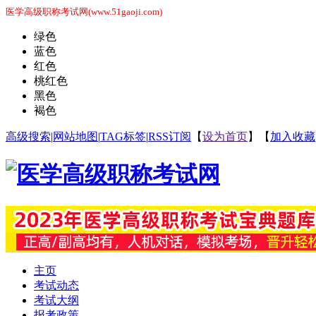
医学高级职称考试网(www.51gaoji.com)
绿色
蓝色
红色
桃红色
黑色
褐色
高级搜索
|
网站地图
|
TAG标签
|
RSS订阅
【
设为首页
】【
加入收藏
主页
考试动态
考试大纲
报考政策