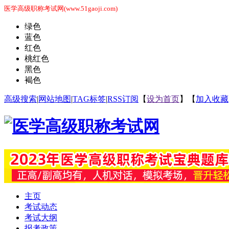
医学高级职称考试网(www.51gaoji.com)
绿色
蓝色
红色
桃红色
黑色
褐色
高级搜索
|
网站地图
|
TAG标签
|
RSS订阅
【
设为首页
】【
加入收藏
主页
考试动态
考试大纲
报考政策