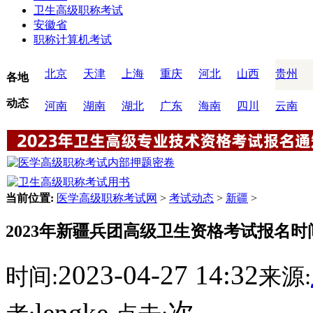
卫生高级职称考试
安徽省
职称计算机考试
北京
天津
上海
重庆
河北
山西
贵州
各地
动态
河南
湖南
湖北
广东
海南
四川
云南
当前位置:
医学高级职称考试网
>
考试动态
>
新疆
>
2023年新疆兵团高级卫生资格考试报名时间
2023-04-27 14:32
时间:
来源:
lengke
次