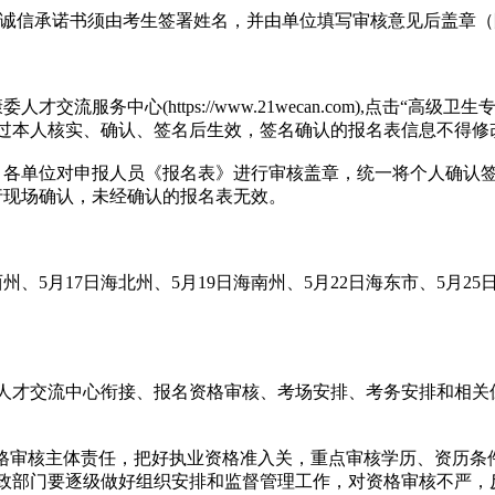
生诚信承诺书须由考生签署姓名，并由单位填写审核意见后盖章（
才交流服务中心(https://www.21wecan.com),点击
过本人核实、确认、签名后生效，签名确认的报名表信息不得修
各单位对申报人员《报名表》进行审核盖章，统一将个人确认签
进行现场确认，未经确认的报名表无效。
海西州、5月17日海北州、5月19日海南州、5月22日海东市、5
人才交流中心衔接、报名资格审核、考场安排、考务安排和相关
资格审核主体责任，把好执业资格准入关，重点审核学历、资历条
政部门要逐级做好组织安排和监督管理工作，对资格审核不严，