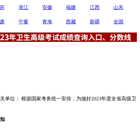
苏
浙江
安徽
福建
江西
山东
肃
宁夏
青海
西藏
新疆
全国
关单位： 根据国家考务统一安排，为做好2023年度全省高级卫
通知