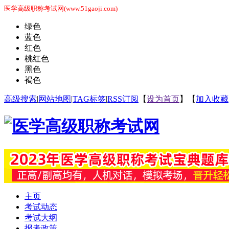
医学高级职称考试网(www.51gaoji.com)
绿色
蓝色
红色
桃红色
黑色
褐色
高级搜索
|
网站地图
|
TAG标签
|
RSS订阅
【
设为首页
】【
加入收藏
主页
考试动态
考试大纲
报考政策