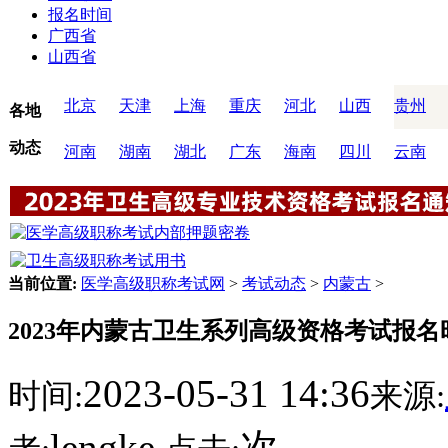
报名时间
广西省
山西省
北京
天津
上海
重庆
河北
山西
贵州
各地
动态
河南
湖南
湖北
广东
海南
四川
云南
当前位置:
医学高级职称考试网
>
考试动态
>
内蒙古
>
2023年内蒙古卫生系列高级资格考试报名时
2023-05-31 14:36
时间:
来源:
lengke
次