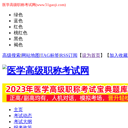
医学高级职称考试网(www.51gaoji.com)
绿色
蓝色
红色
桃红色
黑色
褐色
高级搜索
|
网站地图
|
TAG标签
|
RSS订阅
【
设为首页
】【
加入收藏
主页
考试动态
考试大纲
报考政策