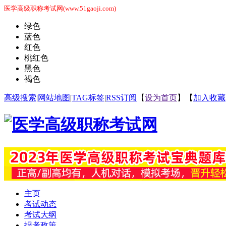
医学高级职称考试网(www.51gaoji.com)
绿色
蓝色
红色
桃红色
黑色
褐色
高级搜索
|
网站地图
|
TAG标签
|
RSS订阅
【
设为首页
】【
加入收藏
主页
考试动态
考试大纲
报考政策