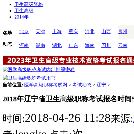
卫生高级资格
卫生高级
2014年
北京
天津
上海
重庆
河北
山西
贵州
各地
动态
河南
湖南
湖北
广东
海南
四川
云南
当前位置:
医学高级职称考试网
>
考试动态
>
辽宁
>
2018年辽宁省卫生高级职称考试报名时间5月
2018-04-26 11:28
时间:
来源:
lengke
次