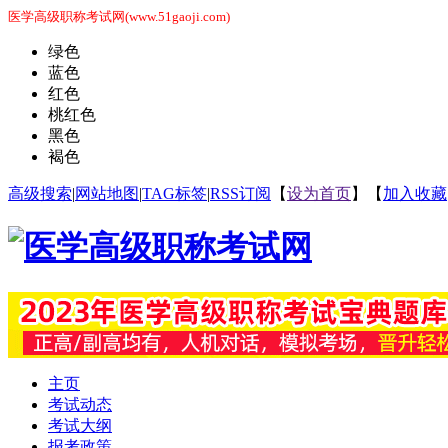
医学高级职称考试网(www.51gaoji.com)
绿色
蓝色
红色
桃红色
黑色
褐色
高级搜索
|
网站地图
|
TAG标签
|
RSS订阅
【
设为首页
】【
加入收藏
主页
考试动态
考试大纲
报考政策