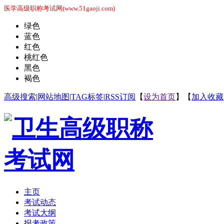
医学高级职称考试网(www.51gaoji.com)
绿色
蓝色
红色
桃红色
黑色
褐色
高级搜索
|
网站地图
|
TAG标签
|
RSS订阅
【
设为首页
】【
加入收藏
主页
考试动态
考试大纲
报考政策