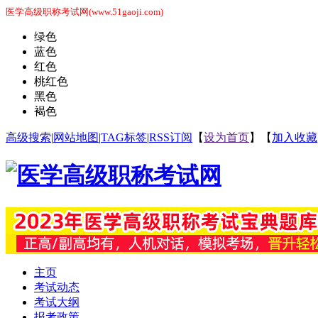
医学高级职称考试网(www.51gaoji.com)
绿色
蓝色
红色
桃红色
黑色
褐色
高级搜索
|
网站地图
|
TAG标签
|
RSS订阅
【
设为首页
】【
加入收藏
主页
考试动态
考试大纲
报考政策