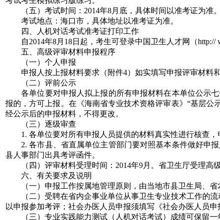
考试考生模拟练习版练习。
（五）考试时间：2014年8月底，具体时间以准考证为准
考试地点：海口市，具体地址以准考证为准。
四、人机对话考试准考证打印工作
自2014年8月18日起，考生可登录中国卫生人才网（http:// www
五、高级评审材料申报程序
（一）个人申报
申报人按上报材料要求（附件4）如实填写申报评审材料和
（二）评前公示
各单位要对申报人拟上报的所有申报材料在本单位公示七个
报的，方可上报。在《海南省专业技术资格评审表》“基层公示结
经公示后的申报材料，不得更改。
（三）逐级审查
1. 各单位要对所有申报人员提供的材料真实性进行核查，
2. 各市县、省直属单位主管部门要对照基本条件做好申报
县人事部门出具考评函件。
（四）评审材料受理时间：2014年9月。省卫生厅受理高
六、有关要求及说明
（一）申报工作按属地管理原则，由当地市县卫生局、省农
（二）受聘在省内企事业单位从事卫生专业技术工作的流动
以申报参加考评；社会办医人员申报须填写《社会办医人员申
（三）专业实践能力测试（人机对话考试）成绩可保留一