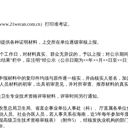
。
.21wecan.com.cn）打印准考证。
提供各种证明材料，上交所在单位逐级审核上报。
工作日，对材料真实、群众无异议的，予以上报；对公示期间
果”栏中，应注明“经公示（公示日期为××年××月××日至×
申报材料中的复印件均须与原件逐一核实，并由核实人签名，加
人员材料的初审，出具初审意见，并对所审查、推荐材料的真
级卫生专业技术资格评审材料，评审时间另行通知。
垦总局卫生局、省直企事业单位人事处（科）、厅直属各单位
人员、社会办医人员，若人事关系在海南，近5年每年参加年度
报高级卫生技术资格审核表》（附件5），经核发执业机构的部
年。