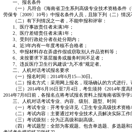
一、报名条件
（一）凡符合《海南省卫生系列高级专业技术资格条件（暂行
劳保专〔2009〕10号）中报名条件人员，且除下列（二）
（二）有下列情况之一者，不能申报和评审：
1、医疗事故责任者未满3年；
2、医疗差错责任者未满1年；
3、受到行政处分者在处分期内；
4、近3年内有一年度考核不合格者；
5、申报材料存在弄虚作假或窃取别人作品资料等；
6、未按要求下基层服务或服务时间不足者；
7、违反医疗卫生行风建设“九不准”规定者。
二、人机对话考试报名要求
（一）报名时间：2014年6月15—30日。
（二）报名方式：采用网上报名，现场确认的方式进行。详
（三）2014年6月16日至7月4日，考生须持《2014
2014年7月8日前，各报名点将考试报名资料上报海南省医学
三、人机对话考试专业、内容、级别、题型、时间
（一）考试专业：开考专业详见《卫生专业高级技术资格考
（二）考试内容：主要通过对专业技术人员解决实际工作问
（三）考试级别：分为正高级和副高级。
（四）考试题型：全部为客观题。包含单选题、多选题和案例