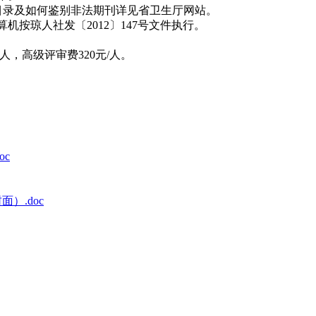
目录及如何鉴别非法期刊详见省卫生厅网站。
算机按琼人社发〔2012〕147号文件执行。
，高级评审费320元/人。
c
）.doc