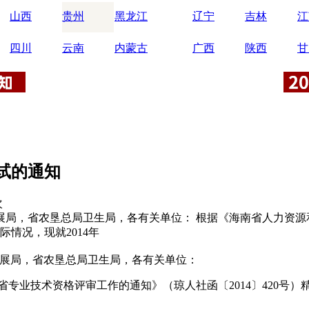
山西
贵州
黑龙江
辽宁
吉林
江
四川
云南
内蒙古
广西
陕西
甘
试的通知
次
局，省农垦总局卫生局，各有关单位： 根据《海南省人力资源和
际情况，现就2014年
展局，省农垦总局卫生局，各有关单位：
业技术资格评审工作的通知》（琼人社函〔2014〕420号）