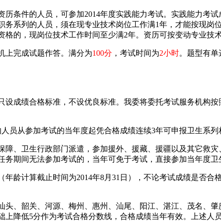
审资历条件的人员，可参加2014年度实践能力考试。实践能力考
职务系列的人员，须在现专业技术岗位工作满1年，才能按现岗
资格的，现岗位技术工作时间至少满2年。资历可按变动专业技
算机上完成试题作答。满分为
100分
，考试时间为
2小时
。题型有单
试只设成绩合格标准，不设优良标准。我委将委托考试服务机构按
绩的人员从参加考试的当年度起凭合格成绩连续3年可申报卫生系
保障、卫生行政部门派遣，参加援外、援藏、援疆以及其它救灾
任务期间无法参加考试的，当年可免于考试，直接参加当年度卫
（年龄计算截止时间为2014年8月31日），不论考试成绩是否
（汕头、韶关、河源、梅州、惠州、汕尾、阳江、湛江、茂名、
础上降低5分作为考试合格分数线，合格成绩当年有效。上述人