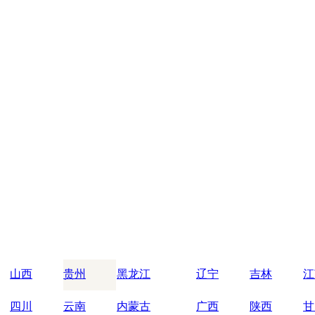
山西
贵州
黑龙江
辽宁
吉林
江
四川
云南
内蒙古
广西
陕西
甘