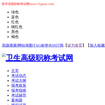
医学高级职称考试网(www.51gaoji.com)
绿色
蓝色
红色
桃红色
黑色
褐色
高级搜索
|
网站地图
|
TAG标签
|
RSS订阅
【
设为首页
】【
加入收藏
主页
考试动态
考试大纲
报考政策
报考指南
考试辅导
案例题