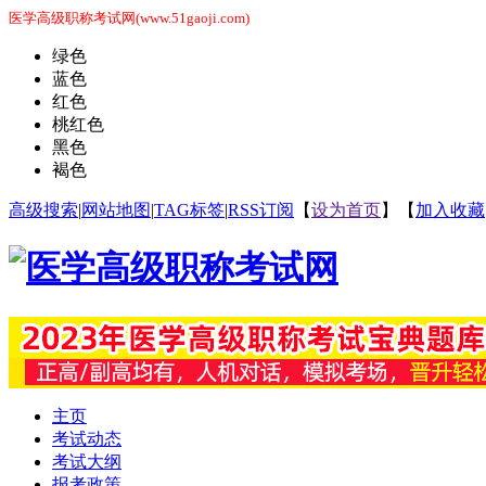
医学高级职称考试网(www.51gaoji.com)
绿色
蓝色
红色
桃红色
黑色
褐色
高级搜索
|
网站地图
|
TAG标签
|
RSS订阅
【
设为首页
】【
加入收藏
主页
考试动态
考试大纲
报考政策