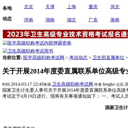
北京
天津
上海
重庆
河北
各地
动态
河南
湖南
湖北
广东
海南
当前位置:
医学高级职称考试网
>
考试动态
>
卫生部直属单位
>
关于开展2014年度委直属联系单位高级
2014-03-17 22:49
卫生高级职称考试网
lengke
时间:
来源:
作者:
点击:
国家卫生计生委人事司关于开展2014年度委直属联系单位高级专
考试定于4月19日进行。现将有关事项通知如下： 一、考试人员范
国家卫生计