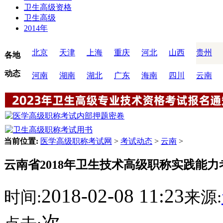
卫生高级资格
卫生高级
2014年
北京
天津
上海
重庆
河北
山西
贵州
各地
动态
河南
湖南
湖北
广东
海南
四川
云南
当前位置:
医学高级职称考试网
>
考试动态
>
云南
>
云南省2018年卫生技术高级职称实践能
2018-02-08 11:23
时间:
来源:
次