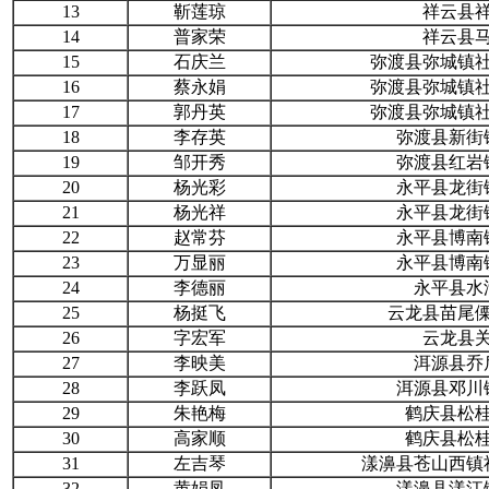
13
靳莲琼
祥云县
14
普家荣
祥云县
15
石庆兰
弥渡县弥城镇
16
蔡永娟
弥渡县弥城镇
17
郭丹英
弥渡县弥城镇
18
李存英
弥渡县新街
19
邹开秀
弥渡县红岩
20
杨光彩
永平县龙街
21
杨光祥
永平县龙街
22
赵常芬
永平县博南
23
万显丽
永平县博南
24
李德丽
永平县水
25
杨挺飞
云龙县苗尾
26
字宏军
云龙县
27
李映美
洱源县乔
28
李跃凤
洱源县邓川
29
朱艳梅
鹤庆县松
30
高家顺
鹤庆县松
31
左吉琴
漾濞县苍山西镇
32
黄娟凤
漾濞县漾江