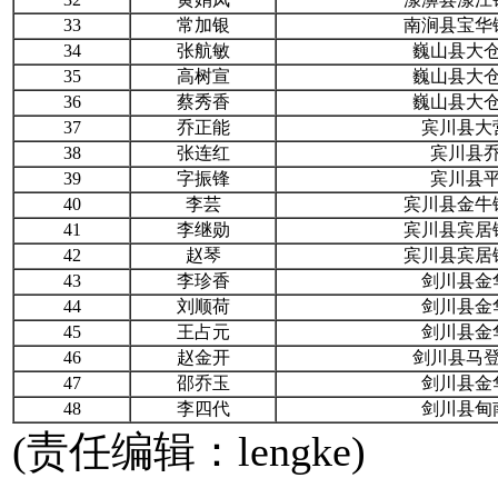
33
常加银
南涧县宝华
34
张航敏
巍山县大
35
高树宣
巍山县大
36
蔡秀香
巍山县大
37
乔正能
宾川县大
38
张连红
宾川县
39
字振锋
宾川县
40
李芸
宾川县金牛
41
李继勋
宾川县宾居
42
赵琴
宾川县宾居
43
李珍香
剑川县金
44
刘顺荷
剑川县金
45
王占元
剑川县金
46
赵金开
剑川县马
47
邵乔玉
剑川县金
48
李四代
剑川县甸
(责任编辑：lengke)