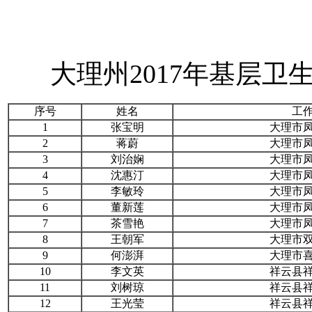
大理州2017年基层
序号
姓名
工
1
张宝明
大理市
2
蒋蔚
大理市
3
刘治娴
大理市
4
沈惠汀
大理市
5
李敏玲
大理市
6
董新莲
大理市
7
茶雪艳
大理市
8
王朝军
大理市
9
何澎湃
大理市
10
李文英
祥云县
11
刘树琼
祥云县
12
王光莹
祥云县