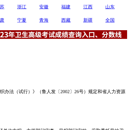
苏
浙江
安徽
福建
江西
山东
肃
宁夏
青海
西藏
新疆
全国
织办法（试行）》（鲁人发〔2002〕26号）规定和省人力资源