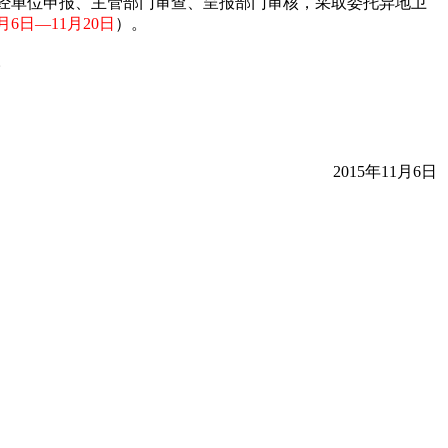
，经单位申报、主管部门审查、呈报部门审核，采取委托异地卫
1月6日—11月20日
）。
。
2015年11月6日