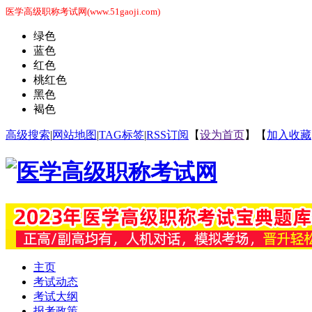
医学高级职称考试网(www.51gaoji.com)
绿色
蓝色
红色
桃红色
黑色
褐色
高级搜索
|
网站地图
|
TAG标签
|
RSS订阅
【
设为首页
】【
加入收藏
主页
考试动态
考试大纲
报考政策