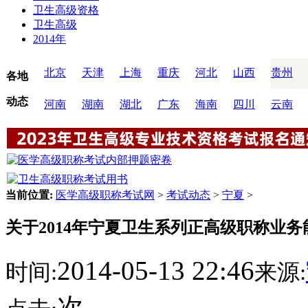
卫生高级资格
卫生高级
2014年
北京
天津
上海
重庆
河北
山西
贵州
各地
动态
河南
湖南
湖北
广东
海南
四川
云南
当前位置:
医学高级职称考试网
>
考试动态
>
宁夏
>
关于2014年宁夏卫生系列正高级职称业
2014-05-13 22:46
时间:
来源:
次