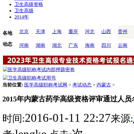
卫生高级资格
卫生高级
2014年
北京
天津
上海
重庆
河北
山西
贵州
各地
动态
河南
湖南
湖北
广东
海南
四川
云南
当前位置:
医学高级职称考试网
>
考试动态
>
内蒙古
>
2015年内蒙古药学高级资格评审通过人
2016-01-11 22:27
时间:
来源:
lengke
次