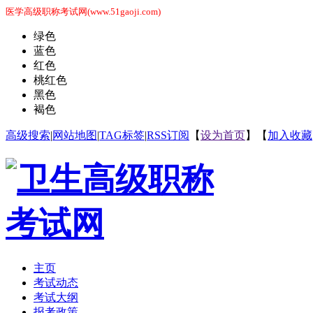
医学高级职称考试网(www.51gaoji.com)
绿色
蓝色
红色
桃红色
黑色
褐色
高级搜索
|
网站地图
|
TAG标签
|
RSS订阅
【
设为首页
】【
加入收藏
主页
考试动态
考试大纲
报考政策