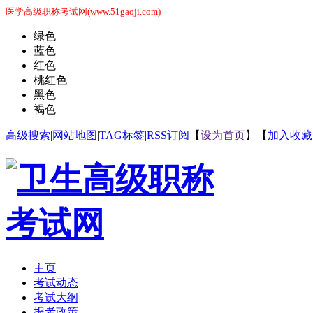
医学高级职称考试网(www.51gaoji.com)
绿色
蓝色
红色
桃红色
黑色
褐色
高级搜索
|
网站地图
|
TAG标签
|
RSS订阅
【
设为首页
】【
加入收藏
主页
考试动态
考试大纲
报考政策