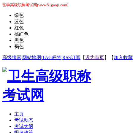
医学高级职称考试网(www.51gaoji.com)
绿色
蓝色
红色
桃红色
黑色
褐色
高级搜索
|
网站地图
|
TAG标签
|
RSS订阅
【
设为首页
】【
加入收藏
主页
考试动态
考试大纲
报考政策